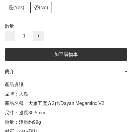
是(Yes)
否(No)
數量
−
+
加至購物車
簡介
−
產品資訊：

品牌：大雁

產品名稱：大雁五魔方2代/Dayan Megaminx V2

尺寸：邊長30.5mm

重量：淨重約99g

材質：ABS塑料
