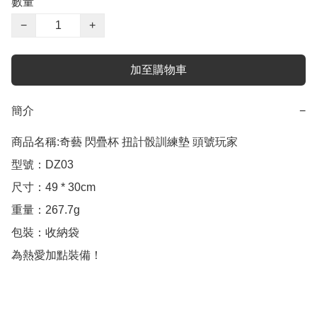
數量
−
+
加至購物車
簡介
−
商品名稱:奇藝 閃疊杯 扭計骰訓練墊 頭號玩家

型號：DZ03 

尺寸：49 * 30cm 

重量：267.7g 

包裝：收納袋 
