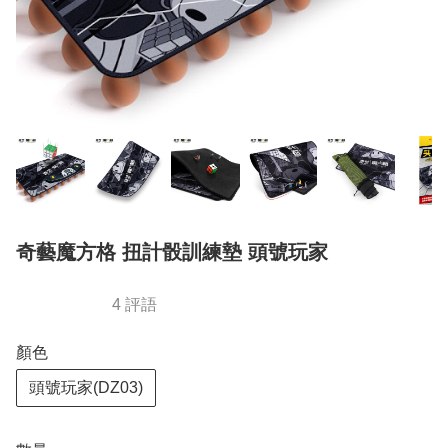
奇藝魔方格 扭計骰訓練墊 頭號玩家
4 評語
顏色
頭號玩家(DZ03)