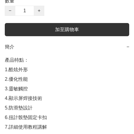
數量
−
+
加至購物車
簡介
−
產品特點：

1.酷炫外形

2.優化性能

3.靈敏觸控

4.顯示屏焊接技術

5.防滑墊設計

6.扭計骰墊固定卡扣

7.詳細使用教程講解
