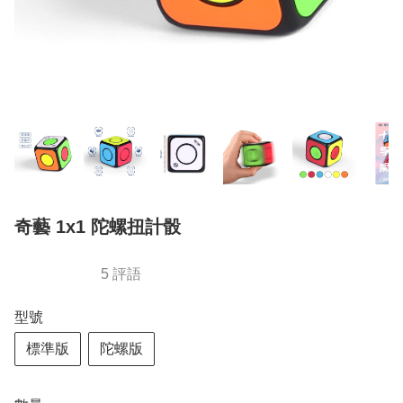
奇藝 1x1 陀螺扭計骰
5 評語
型號
標準版
陀螺版