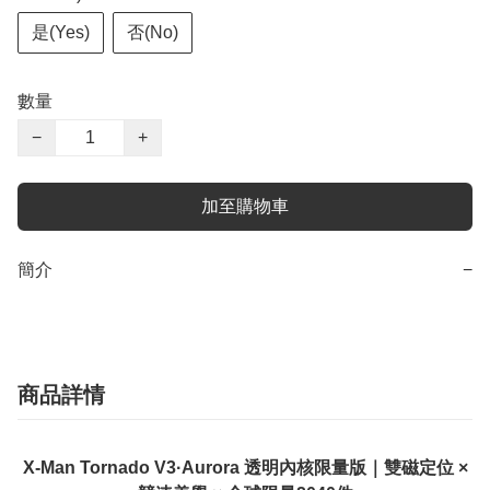
是(Yes)
否(No)
數量
−
+
加至購物車
簡介
−
商品詳情
X-Man Tornado V3·Aurora 透明內核限量版｜雙磁定位 ×