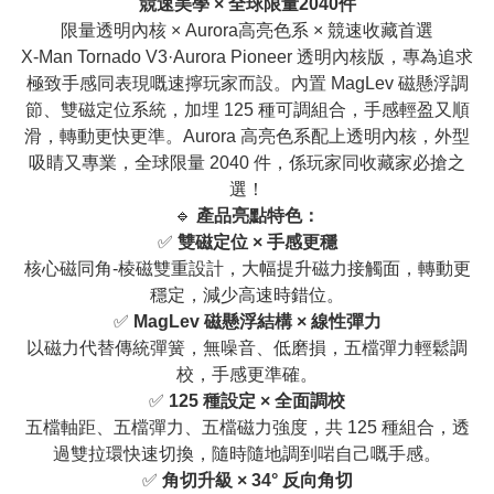
競速美學 × 全球限量2040件
限量透明內核 × Aurora高亮色系 × 競速收藏首選
X-Man Tornado V3·Aurora Pioneer 透明內核版，專為追求
極致手感同表現嘅速擰玩家而設。內置 MagLev 磁懸浮調
節、雙磁定位系統，加埋 125 種可調組合，手感輕盈又順
滑，轉動更快更準。Aurora 高亮色系配上透明內核，外型
吸睛又專業，全球限量 2040 件，係玩家同收藏家必搶之
選！
🔹
產品亮點特色：
✅
雙磁定位 × 手感更穩
核心磁同角-棱磁雙重設計，大幅提升磁力接觸面，轉動更
穩定，減少高速時錯位。
✅
MagLev 磁懸浮結構 × 線性彈力
以磁力代替傳統彈簧，無噪音、低磨損，五檔彈力輕鬆調
校，手感更準確。
✅
125 種設定 × 全面調校
五檔軸距、五檔彈力、五檔磁力強度，共 125 種組合，透
過雙拉環快速切換，隨時隨地調到啱自己嘅手感。
✅
角切升級 × 34° 反向角切