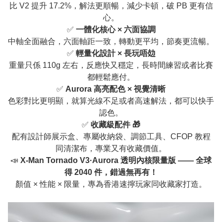
比 V2 提升 17.2%，解法更順暢，減少卡頓，破 PB 更有信
心。
✅
一體化核心 × 六面協調
中軸全面融合，六面軸距一致，轉動更平均，節奏更流暢。
✅
輕量化設計 × 長玩唔攰
重量只係 110g 左右，反應快又穩定，長時間練習或者比賽
都輕鬆應付。
✅
Aurora 高亮配色 × 視覺清晰
色彩對比更明顯，就算光線不足或者高速解法，都可以快手
認色。
✅
收藏級配件 🎁
配有設計師展示盒、專屬收納袋、調節工具、CFOP 教程
同清潔布，專業又有收藏價值。
📣
X-Man Tornado V3·Aurora 透明內核限量版 —— 全球
得 2040 件，錯過無再有！
顏值 × 性能 × 限量，專為香港速擰玩家同收藏家打造。