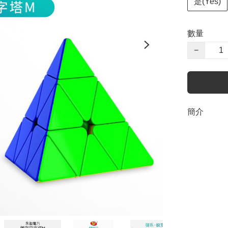
是(Yes)
數量
−
簡介