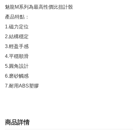
魅龍M系列為最高性價比扭計骰

產品特點：

1.磁力定位

2.結構穩定

3.輕盈手感

4.平穩順滑

5.圓角設計

6.磨砂觸感

7.耐用ABS塑膠
商品詳情