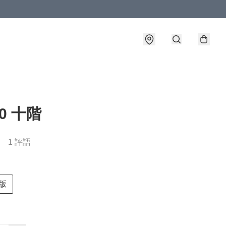
0 十階
1 評語
版