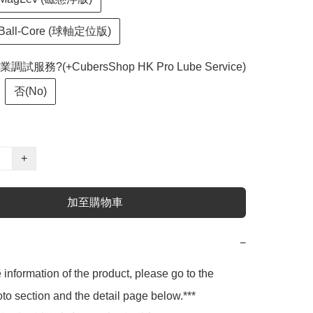
ll-Core (球軸定位版)
服務?(+CubersShop HK Pro Lube Service)
否(No)
+
加至購物車
−
 information of the product, please go to the 
to section and the detail page below.***
