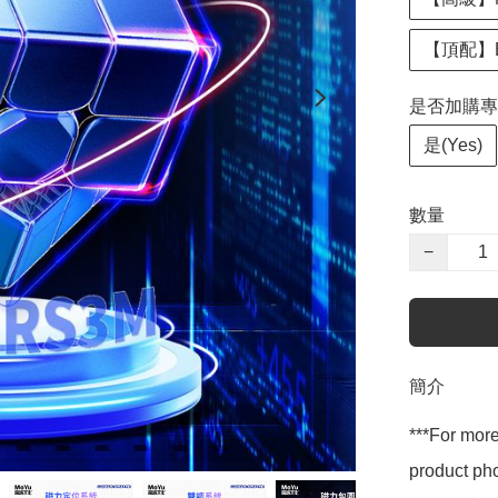
【頂配】Ba
是否加購專業調試
是(Yes)
數量
−
簡介
***For more
product pho