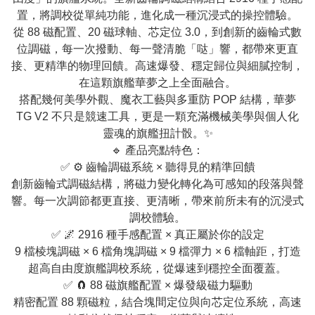
置，將調校從單純功能，進化成一種沉浸式的操控體驗。
從 88 磁配置、20 磁球軸、芯定位 3.0，到創新的齒輪式數
位調磁，每一次撥動、每一聲清脆「哒」響，都帶來更直
接、更精準的物理回饋。高速爆發、穩定歸位與細膩控制，
在這顆旗艦華夢之上全面融合。
搭配幾何美學外觀、魔衣工藝與多重防 POP 結構，華夢
TG V2 不只是競速工具，更是一顆充滿機械美學與個人化
靈魂的旗艦扭計骰。✨
🔹 產品亮點特色：
✅ ⚙️ 齒輪調磁系統 × 聽得見的精準回饋
創新齒輪式調磁結構，將磁力變化轉化為可感知的段落與聲
響。每一次調節都更直接、更清晰，帶來前所未有的沉浸式
調校體驗。
✅ 🌌 2916 種手感配置 × 真正屬於你的設定
9 檔棱塊調磁 × 6 檔角塊調磁 × 9 檔彈力 × 6 檔軸距，打造
超高自由度旗艦調校系統，從爆速到穩控全面覆蓋。
✅ 🧲 88 磁旗艦配置 × 爆發級磁力驅動
精密配置 88 顆磁粒，結合塊間定位與向芯定位系統，高速