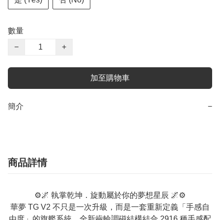
數量
−
+
加至購物車
簡介
−
商品詳情
⚙️🌌 執掌乾坤．旋動屬於你的夢想星辰 🌌⚙️
華夢 TG V2 不只是一次升級，而是一套重新定義「手感自
由度」的旗艦系統。全新齒輪調磁結構結合 2916 種手感配