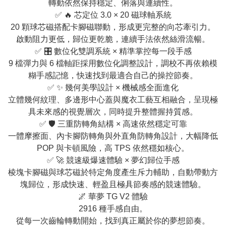
轉動依然保持穩定、俐落與連續性。
✅ 🔥 芯定位 3.0 × 20 磁球軸系統
20 顆球芯磁搭配卡腳磁聯動，形成更完整的向芯牽引力。
啟動阻力更低，歸位更乾脆，連續手法依然絲滑流暢。
✅ 🎛️ 數位化雙調系統 × 精準掌控每一段手感
9 檔彈力與 6 檔軸距採用數位化調整設計，調校不再依賴模
糊手感記憶，快速找到最適合自己的操控節奏。
✅ ✨ 幾何美學設計 × 機械感全面進化
立體幾何紋理、多邊形中心蓋與魔衣工藝互相融合，呈現極
具未來感的視覺層次，同時提升整體握持質感。
✅ 🛡️ 三重防轉角結構 × 高速依然穩定可靠
一體摩擦面、內卡腳防轉角與外直角防轉角設計，大幅降低
POP 與卡頓風險，高 TPS 依然穩如核心。
✅ 🚀 競速級爆速體驗 × 夢幻歸位手感
棱塊卡腳磁與球芯磁於特定角度產生斥力輔助，自動帶動方
塊歸位，形成快速、輕盈且極具節奏感的競速體驗。
🌌 華夢 TG V2 體驗
2916 種手感自由。
從每一次齒輪轉動開始，找到真正屬於你的夢想節奏。